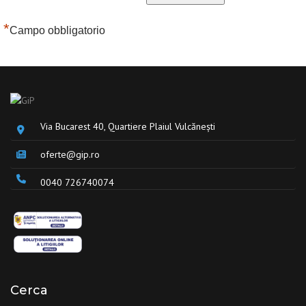
*
Campo obbligatorio
Via Bucarest 40, Quartiere Plaiul Vulcănești
oferte@gip.ro
0040 726740074
Cerca