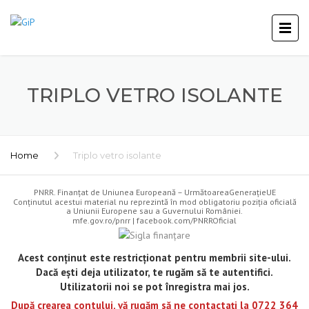
TRIPLO VETRO ISOLANTE
Home
Triplo vetro isolante
PNRR. Finanțat de Uniunea Europeană – UrmătoareaGenerațieUE
Conținutul acestui material nu reprezintă în mod obligatoriu poziția oficială
a Uniunii Europene sau a Guvernului României.
mfe.gov.ro/pnrr
|
facebook.com/PNRROficial
Acest conținut este restricționat pentru membrii site-ului.
Dacă ești deja utilizator, te rugăm să te autentifici.
Utilizatorii noi se pot înregistra mai jos.
După crearea contului, vă rugăm să ne contactați la 0722 364