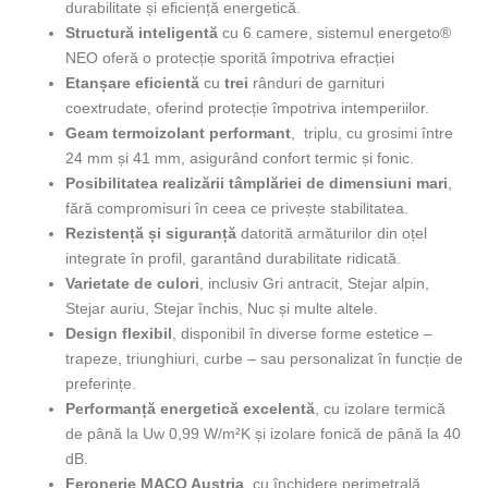
durabilitate și eficiență energetică.
Structură inteligentă
cu 6 camere, sistemul energeto®
NEO oferă o protecție sporită împotriva efracției
Etanșare eficientă
cu
trei
rânduri de garnituri
coextrudate, oferind protecție împotriva intemperiilor.
Geam termoizolant performant
, triplu, cu grosimi între
24 mm și 41 mm, asigurând confort termic și fonic.
Posibilitatea realizării tâmplăriei de dimensiuni mari
,
fără compromisuri în ceea ce privește stabilitatea.
Rezistență și siguranță
datorită armăturilor din oțel
integrate în profil, garantând durabilitate ridicată.
Varietate de culori
, inclusiv Gri antracit, Stejar alpin,
Stejar auriu, Stejar închis, Nuc și multe altele.
Design flexibil
, disponibil în diverse forme estetice –
trapeze, triunghiuri, curbe – sau personalizat în funcție de
preferințe.
Performanță energetică excelentă
, cu izolare termică
de până la Uw 0,99 W/m²K și izolare fonică de până la 40
dB.
Feronerie MACO Austria
, cu închidere perimetrală