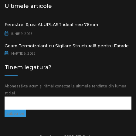
Ultimele articole
Ferestre & usi ALUPLAST ideal neo 76mm
IUNIE 9, 2025
Geam Termoizolant cu Sigilare Structurală pentru Fațade
MARTIE 6, 2025
Tinem legatura?
Abonează-te acum și rămâi conectat la ultimele tendințe din lumea
sticlei.