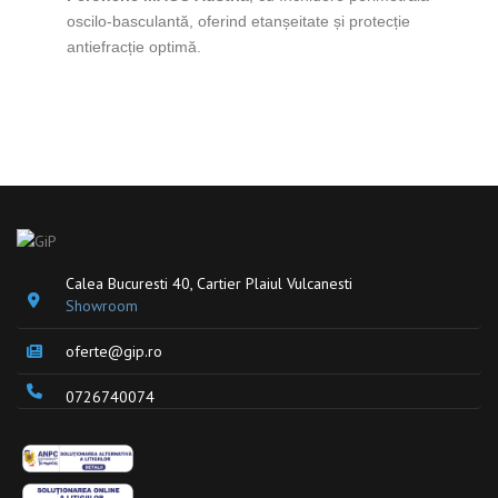
oscilo-basculantă, oferind etanșeitate și protecție
antiefracție optimă.
Calea Bucuresti 40, Cartier Plaiul Vulcanesti
Showroom
oferte@gip.ro
0726740074