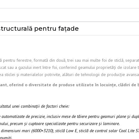
tructurală pentru fațade
ă pentru ferestre, formată din două, trei sau mai multe foi de sticlă, separ
at sau a gazului inert între foi, conferind geamului proprietăți de izolare t
a sticlei și materialelor potrivite, alături de tehnologii de producție avansa
t, oferind o diversitate de produse utilizate în locuințe, clădiri de bi
ltatul unei combinații de factori cheie:
utomatizate de precizie, inclusiv mese de tăiere pentru geamuri plane și duple
amului, precum și cuptoare specializate pentru securizare și laminare.
 dimensiuni mari (6000×3210), sticlă Low E, sticlă de control solar Cool Lite ST 
enumiți.