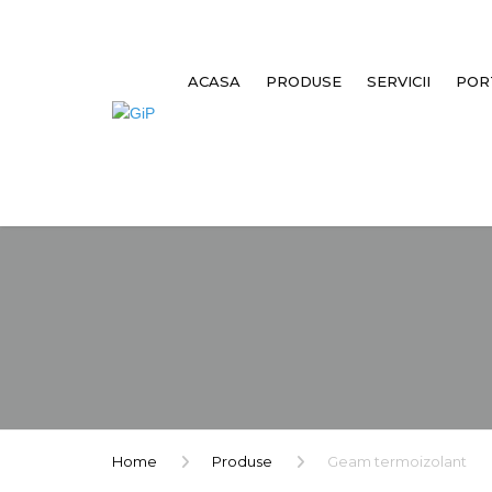
ACASA
PRODUSE
SERVICII
POR
TÂMPLĂRIE PVC
TÂMPLĂRIE ALUMINIU
STICLĂ SECURIZATĂ & GEAM
LAMINAT
GEAM TERMOIZOLANT
Home
Produse
Geam termoizolant