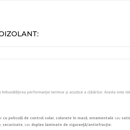
OIZOLANT:
îmbunătățirea performanței termice și acustice a clădirilor. Acesta este ide
ni
cu peliculă de control solar
,
colorate în masă
,
ornamentale
sau
sati
e
,
securizate
, sau
duplex laminate de siguranță/antiefracție.