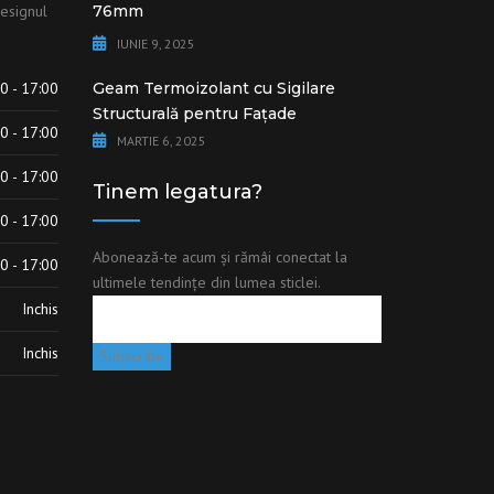
esignul
76mm
IUNIE 9, 2025
0 - 17:00
Geam Termoizolant cu Sigilare
Structurală pentru Fațade
0 - 17:00
MARTIE 6, 2025
0 - 17:00
Tinem legatura?
0 - 17:00
Abonează-te acum și rămâi conectat la
0 - 17:00
ultimele tendințe din lumea sticlei.
Inchis
Inchis