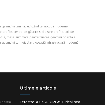
și geamului laminat, utilizând tehnologii moderne.
rofile, centre de găurire și frezare profile, linii de
rofile, mese automate pentru tăierea geamurilor, utilaje
e a geamului termoizolant. Această infrastructură modernă
Ultimele articole
u pentru
Ferestre & usi ALUPLAST ideal neo