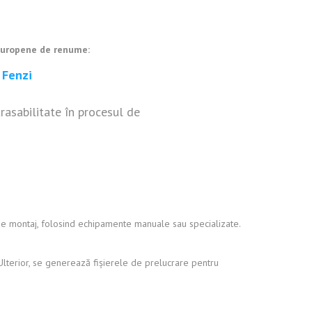
 europene de renume:
Fenzi
trasabilitate în procesul de
 de montaj, folosind echipamente manuale sau specializate.
. Ulterior, se generează fișierele de prelucrare pentru