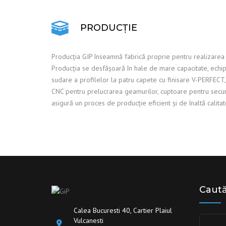
PRODUCȚIE
Producția GIP înseamnă fabrică proprie pentru realizarea t
Producția se desfășoară în hale de mare capacitate, echipa
sudare a profilelor la patru capete cu finisare V-PERFECT, 
CNC pentru prelucrarea geamurilor, cuptoare pentru securi
asigură un proces de producție eficient și de înaltă calitat
Caut
Calea Bucuresti 40, Cartier Plaiul
Vulcanesti