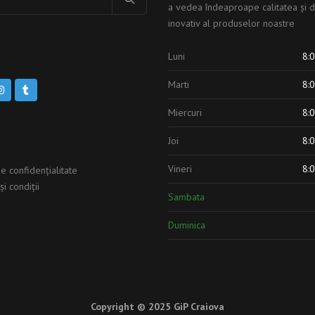
a vedea îndeaproape calitatea și d
inovativ al produselor noastre
l
Luni
8:0
Marti
8:0
Miercuri
8:0
Joi
8:0
Vineri
8:0
de confidențialitate
i condiţii
Sambata
Duminica
Copyright © 2025
GiP Craiova