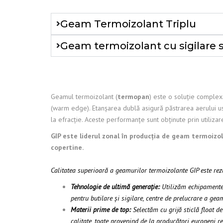
Geam Termoizolant Triplu
Geam termoizolant cu sigilare s
Geamul termoizolant (
termopan
) este o soluție complex
(warm edge). Etanșarea dublă asigură păstrarea aerului usc
la efracție. Aceste performanțe sunt obținute prin utilizare
GIP este liderul zonal în producția de geam termoizolan
copertine.
Calitatea superioară a geamurilor termoizolante GIP este rezu
Tehnologie de ultimă generație:
Utilizăm echipamente a
pentru butilare și sigilare, centre de prelucrare a ge
Materii prime de top:
Selectăm cu grijă sticlă float de
calitate, toate provenind de la producători europeni r