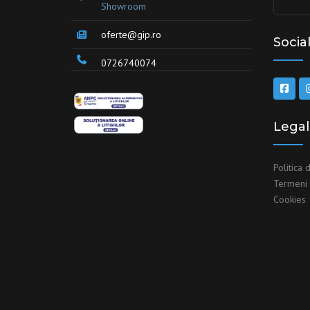
Showroom
oferte@gip.ro
Socia
0726740074
Legal
Politica 
Termeni ş
Cookies