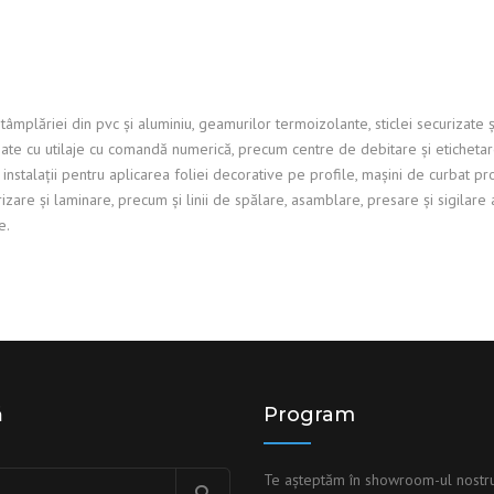
âmplăriei din pvc și aluminiu, geamurilor termoizolante, sticlei securizate 
te cu utilaje cu comandă numerică, precum centre de debitare și etichetare p
instalații pentru aplicarea foliei decorative pe profile, mașini de curbat p
zare și laminare, precum și linii de spălare, asamblare, presare și sigilar
e.
ă
Program
Te așteptăm în showroom-ul nostr