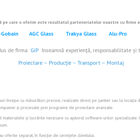
ă pe care o oferim este rezultatul parteneriatelor noastre cu firme
t-Gobain AGC Glass Trakya Glass Alu-Pro 
us de firma
GiP
înseamnă experiență, responsabilitate și 
Proiectare
–
Producție
–
Transport
–
Montaj
ri începe cu măsurători precise, realizate direct pe șantier sau la locația
 companiei și procesate prin programe de proiectare avansate.
ând materialele și lucrările necesare cu ajutorul software-urilor specializate
nsum.
au oferite separat, în funcție de cerințele clientului.