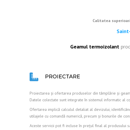
Calitatea superioar
Sain
Geamul termoizolant
prod
PROIECTARE
Proiectarea și ofertarea produselor din tâmplărie și geamu
Datele colectate sunt integrate în sistemul informatic al
Ofertarea implică calculul detaliat al devizului, identific
utilajele cu comandă numerică, precum și bonurile de co
Aceste servicii pot fi incluse în prețul final al produsului s