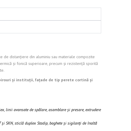
ate de distanțiere din aluminiu sau materiale compozite
ermică și fonică superioare, precum și rezistență sporită
te.
rouri și instituții, fațade de tip perete cortină și
x, linii avansate de spălare, asamblare și presare, extrudere
și SKN, sticlă duplex Stadip, baghete și sigilanți de înaltă