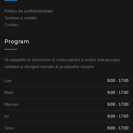
Politica de confidențialitate
Termeni şi condiţii
Cookies
Program
Te așteptăm în showroom-ul nostru pentru a vedea îndeaproape
calitatea și designul inovativ al produselor noastre
Luni
8:00 - 17:00
Marti
8:00 - 17:00
Miercuri
8:00 - 17:00
Joi
8:00 - 17:00
Vineri
8:00 - 17:00