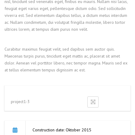
nisl, tincidunt sed venenatis eget, finibus eu mauris. Nullam nisi lacus,
feugiat eget varius eget, pellentesque dictum odio. Sed sollicitudin
viverra est. Sed elementum dapibus tellus, a dictum metus interdum
ac. Nullam condimetum, dui volutpat fringilla molestie, libero tortor
ultrices lorem, at tempus diam purus non velit.
Curabitur maximus feugiat velit, sed dapibus sem auctor quis.
Maecenas turpis purus, tincidunt eget mattis ac, placerat sit amet
dolor. Aenean vel porttitor libero, nec tempor magna. Mauris sed ex
at tellus elementum tempus dignissim ac est.
project1-3
Construction date: Oktober 2015