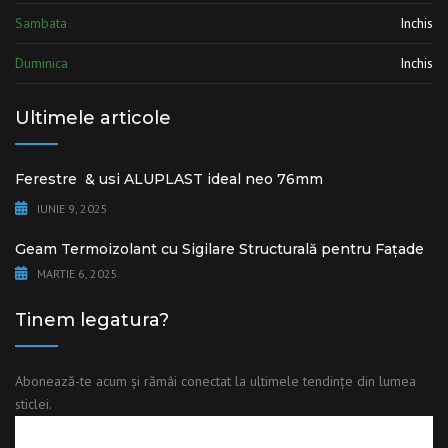
Sambata
Inchis
Duminica
Inchis
Ultimele articole
Ferestre & usi ALUPLAST ideal neo 76mm
IUNIE 9, 2025
Geam Termoizolant cu Sigilare Structurală pentru Fațade
MARTIE 6, 2025
Tinem legatura?
Abonează-te acum și rămâi conectat la ultimele tendințe din lumea
sticlei.