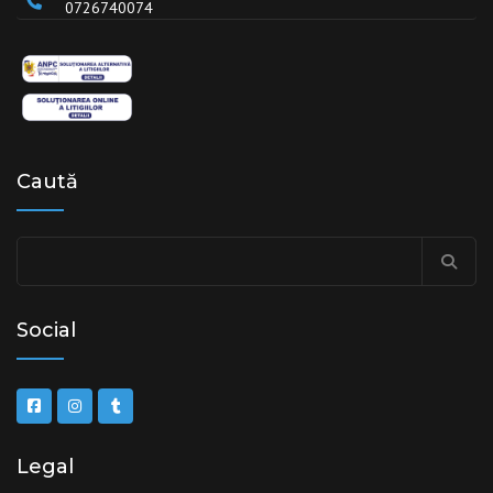
0726740074
Caută
Caută
după:
Social
Legal