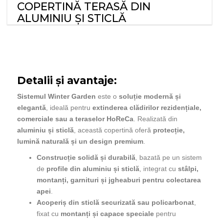
COPERTINĂ TERASĂ DIN
ALUMINIU ȘI STICLĂ
Detalii și avantaje:
Sistemul Winter Garden
este o
soluție modernă și
elegantă
, ideală pentru
extinderea clădirilor rezidențiale,
comerciale sau a teraselor HoReCa
. Realizată din
aluminiu și sticlă
, această copertină oferă
protecție,
lumină naturală și un design premium
.
Construcție solidă și durabilă
, bazată pe un sistem
de
profile din aluminiu și sticlă
, integrat cu
stâlpi,
montanți, garnituri și jgheaburi pentru colectarea
apei
.
Acoperiș din sticlă securizată sau policarbonat
,
fixat cu
montanți și capace speciale
pentru