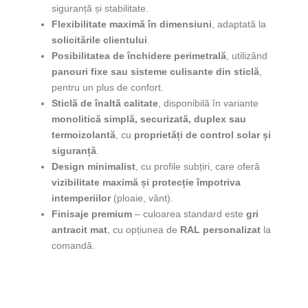
siguranță și stabilitate.
Flexibilitate maximă în dimensiuni
, adaptată la
solicitările clientului
.
Posibilitatea de închidere perimetrală
, utilizând
panouri fixe sau sisteme culisante din sticlă
,
pentru un plus de confort.
Sticlă de înaltă calitate
, disponibilă în variante
monolitică simplă, securizată, duplex sau
termoizolantă
, cu
proprietăți de control solar și
siguranță
.
Design minimalist
, cu profile subțiri, care oferă
vizibilitate maximă și protecție împotriva
intemperiilor
(ploaie, vânt).
Finisaje premium
– culoarea standard este
gri
antracit mat
, cu opțiunea de
RAL personalizat
la
comandă.