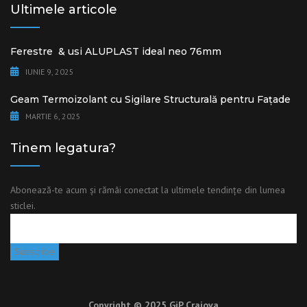
Ultimele articole
Ferestre & usi ALUPLAST ideal neo 76mm
IUNIE 9, 2025
Geam Termoizolant cu Sigilare Structurală pentru Fațade
MARTIE 6, 2025
Tinem legatura?
Abonează-te acum și rămâi conectat la ultimele tendințe din lumea
sticlei.
Copyright © 2025
GiP Craiova