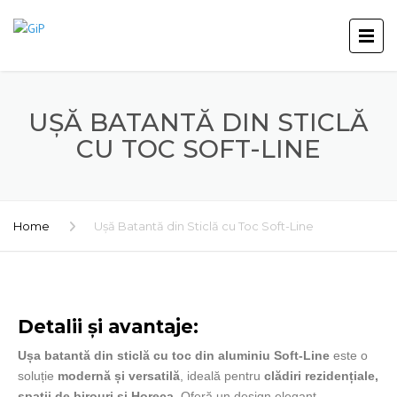
UȘĂ BATANTĂ DIN STICLĂ
CU TOC SOFT-LINE
Home
Ușă Batantă din Sticlă cu Toc Soft-Line
Detalii și avantaje:
Ușa batantă din sticlă cu toc din aluminiu Soft-Line
este o
soluție
modernă și versatilă
, ideală pentru
clădiri rezidențiale,
spații de birouri și Horeca
. Oferă un design elegant,