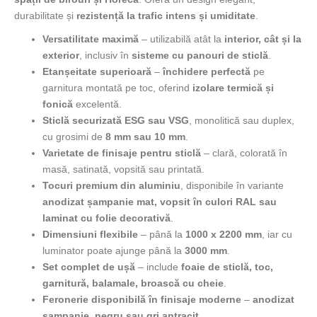
durabilitate și
rezistență la trafic intens și umiditate
.
Versatilitate maximă
– utilizabilă atât la
interior, cât și la
exterior
, inclusiv în
sisteme cu panouri de sticlă
.
Etanșeitate superioară
–
închidere perfectă
pe
garnitura montată pe toc, oferind
izolare termică și
fonică
excelentă.
Sticlă securizată ESG sau VSG
, monolitică sau duplex,
cu grosimi de
8 mm sau 10 mm
.
Varietate de finisaje pentru sticlă
– clară, colorată în
masă, satinată, vopsită sau printată.
Tocuri premium din aluminiu
, disponibile în variante
anodizat șampanie mat, vopsit în culori RAL sau
laminat cu folie decorativă
.
Dimensiuni flexibile
– până la
1000 x 2200 mm
, iar cu
luminator poate ajunge până la
3000 mm
.
Set complet de ușă
– include
foaie de sticlă, toc,
garnitură, balamale, broască cu cheie
.
Feronerie disponibilă în finisaje moderne
–
anodizat
șampanie, negru sau gri antracit
.