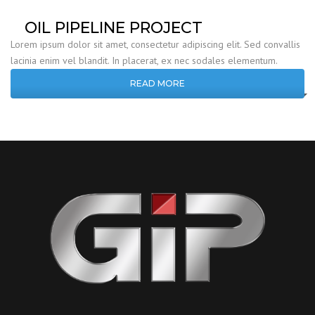
OIL PIPELINE PROJECT
Lorem ipsum dolor sit amet, consectetur adipiscing elit. Sed convallis
lacinia enim vel blandit. In placerat, ex nec sodales elementum.
READ MORE