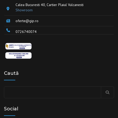
Calea Bucuresti 40, Cartier Plaiul Vulcanesti
Showroom
oferte@gip.ro
0726740074
Caută
Caută
după:
Social